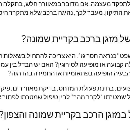
לתפקד מעצמה. אם מדובר במאוורר חלש, בתקלה 
את התיקון. מעבר לכך, נהיגה ברכב שלא מתקרר הי
ל מזגן ברכב בקריית שמונה?
ט “כנראה חסר גז”. היא צריכה להתחיל בשאלות הנ
בועה או מופיעה לסירוגין? האם יש הבדל בין עמי
בעיה הופיעה בפתאומיות או החמירה בהדרגה?
עים, בחינת פעולת המדחס, בדיקת מאווררים, פיקוד
יפול שמטרתו “לקרר מהר” לבין טיפול שמטרתו לפתור
 במזגן הרכב בקריית שמונה והצפון?